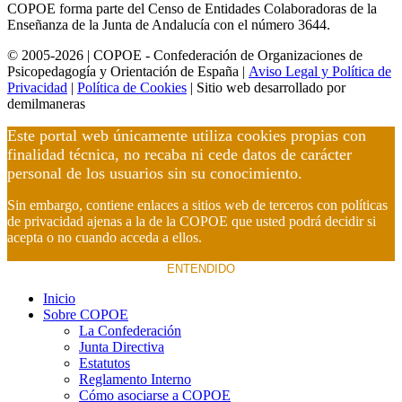
COPOE forma parte del Censo de Entidades Colaboradoras de la
Enseñanza de la Junta de Andalucía con el número 3644.
© 2005-2026 | COPOE - Confederación de Organizaciones de
Psicopedagogía y Orientación de España |
Aviso Legal y Política de
Privacidad
|
Política de Cookies
| Sitio web desarrollado por
demilmaneras
Este portal web únicamente utiliza cookies propias con
finalidad técnica, no recaba ni cede datos de carácter
personal de los usuarios sin su conocimiento.
Sin embargo, contiene enlaces a sitios web de terceros con políticas
de privacidad ajenas a la de la COPOE que usted podrá decidir si
acepta o no cuando acceda a ellos.
ENTENDIDO
Inicio
Sobre COPOE
La Confederación
Junta Directiva
Estatutos
Reglamento Interno
Cómo asociarse a COPOE