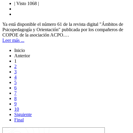
|
Visto 1068
|
Ya está disponible el número 61 de la revista digital "Ámbitos de
Psicopedagogía y Orientación" publicada por los compañeros de
COPOE de la asociación ACPO.…
Leer más ...
Inicio
Anterior
1
2
3
4
5
6
7
8
9
10
Siguiente
Final